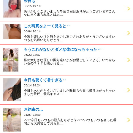
今日も
06/15 19:10
ありがとうございました早速２回目ありがとうございますこん
なに早く来られるとは思…
この写真をよーく見ると‥
06/04 16:14
今週も楽しいひと時を過ごし過ごされありがとうございますい
つもお気遣いありがとう…
もうこれがないとダメな体になっちゃった‥
05/23 22:47
私の大好きな優しい殿方達いかがお過ごし？？よく、いつから
いるの？？？と聞かれる…
今日も硬くて暑すぎる‥
05/14 18:24
今日もありがとうございました昨日も今日も盛り上がっちゃい
ました最近、最高キャス…
お約束の…
04/07 22:49
????今日もいつもの殿方ありがとう????いつもいつも会った瞬
間から大興奮しておられ…