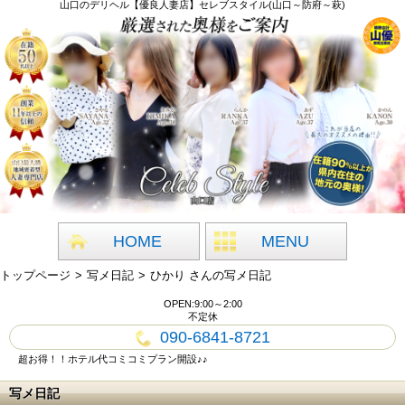
山口のデリヘル【優良人妻店】セレブスタイル(山口～防府～萩)
HOME
MENU
トップページ
写メ日記
ひかり さんの写メ日記
OPEN:9:00～2:00
不定休
090-6841-8721
超お得！！ホテル代コミコミプラン開設♪♪
写メ日記