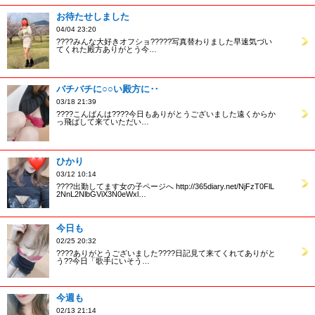
お待たせしました
04/04 23:20
????みんな大好きオフショ?????写真替わりました早速気づい
てくれた殿方ありがとう今…
バチバチに○○い殿方に‥
03/18 21:39
????こんばんは????今日もありがとうございました遠くからか
っ飛ばして来ていただい…
ひかり
03/12 10:14
????出勤してます女の子ページへ http://365diary.net/NjFzT0FlL
2NnL2NlbGViX3N0eWxl…
今日も
02/25 20:32
????ありがとうございました????日記見て来てくれてありがと
う??今日「歌手にいそう…
今週も
02/13 21:14