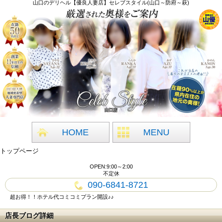
山口のデリヘル【優良人妻店】セレブスタイル(山口～防府～萩)
HOME
MENU
トップページ
OPEN:9:00～2:00
不定休
090-6841-8721
超お得！！ホテル代コミコミプラン開設♪♪
店長ブログ詳細