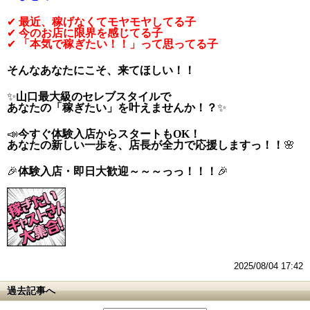
✔
最近、稼げなくてモヤモヤしてる子
✔
今のお店に限界を感じてる子
✔
「本気で稼ぎたい！！」って思ってる子
そんなあなたにこそ、来てほしい！！
✨
山口最大級のセレブスタイルで
あなたの「稼ぎたい」を叶えませんか！？
✨
📣
今すぐ体験入店からスタートもOK！
あなたの新しい一歩を、店長が全力で応援しますっ！！
🌸
🎉
体験入店・即日大歓迎～～～っっ！！！
🎉
2025/08/04 17:42
過去記事へ