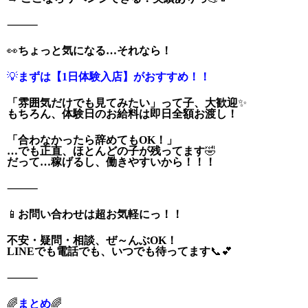
⸻
👀
ちょっと気になる…それなら！
💡
まずは【1日体験入店】がおすすめ！！
「雰囲気だけでも見てみたい」って子、大歓迎
✨
もちろん、体験日のお給料は即日全額お渡し！
「合わなかったら辞めてもOK！」
…でも正直、ほとんどの子が残ってます
🤣
だって…稼げるし、働きやすいから！！！
⸻
📱
お問い合わせは超お気軽にっ！！
不安・疑問・相談、ぜ～んぶOK！
LINEでも電話でも、いつでも待ってます
📞💕
⸻
🌈
まとめ
🌈