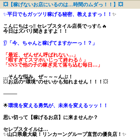
💥【稼げないお店にいるのは…時間のムダっ！！】💥
✨
平日でもガッツリ稼げる秘密、教えますっ！！
✨
こんにちはっ
‼
セレブスタイル店長でっす
💪🔥
今日はズバリ聞きますよ！！
👂
「今、ちゃんと稼げてますかーっ！？」
「最近、ぜんぜん呼ばれない…」
「暇すぎてスマホいじって終わる
💧
」
「SNSで他の子の稼ぎ見て落ち込む毎日…」
…そんな悩み、ぜ～～～んぶ！
💥
お店の“環境”のせいかも知れません！！！
💥
⸻
🌟
環境を変える勇気が、未来を変えるッッ！！
思い切って【稼げるお店】に来ませんか？
セレブスタイルは…
✨
山口県最大級！リンカーングループ直営の優良店！
✨