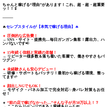
ちゃんと稼げる“理由”があります！これ、超・超・超重要
ッ！！
⏬
⸻
🔥
セレブスタイルが【本気で稼げる理由】
🔥
🔸
圧倒的な広告費！
→ SNS・サイト・提携先…毎日ガンガン集客！露出力、ハ
ンパないです
📢
🔸
15年続く信頼と実績の老舗！
→ リピーター様多数＆落ち着いた客層で、働きやすさもバ
ツグン♪
🔸
未経験さんも安心デビュー！
→ 研修・サポートもバッチリ！最初から稼げる環境、整っ
てます
🌱
🔸
顔出しNGでもOK！
→ モザイク・パネル加工で完全対応
✨
身バレ対策もお任
せ！
🔸
“前の店で稼げなかった…”そんな子が月50万以上！？
→ ここならリベンジできる！実績ありっ
💪💸