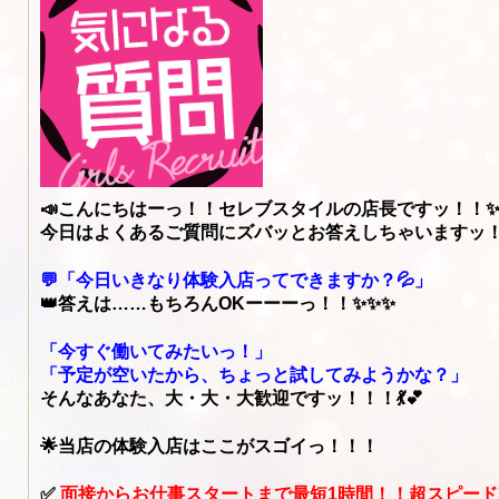
📣こんにちはーっ！！セレブスタイルの店長ですッ！！✨
今日はよくあるご質問にズバッとお答えしちゃいますッ
💬「今日いきなり体験入店ってできますか？💦」
👑答えは……もちろんOKーーーっ！！✨✨✨
「今すぐ働いてみたいっ！」
「予定が空いたから、ちょっと試してみようかな？」
そんなあなた、大・大・大歓迎ですッ！！！💃💕
🌟当店の体験入店はここがスゴイっ！！！
✅
面接からお仕事スタートまで最短1時間！！超スピード