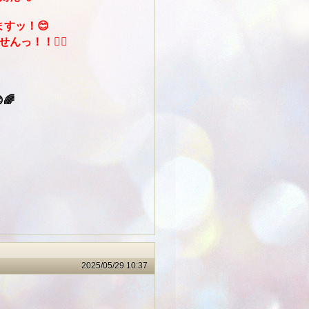
すッ！😊
っ！！🙅‍♀️
！
🌈
2025/05/29 10:37