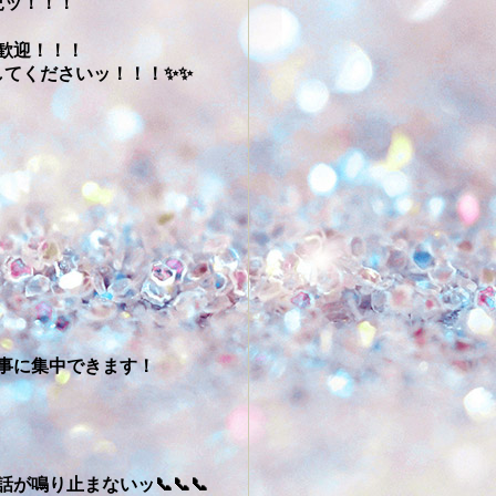
況ッ！！！
歓迎！！！
てくださいッ！！！✨✨
事に集中できます！
鳴り止まないッ📞📞📞