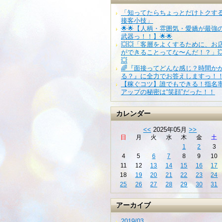
「知ってたらちょっとだけトクす
接客小技」
🌟🌟【人柄・雰囲気・愛嬌が最強
武器っ！！】🌟🌟
💥💥「客層をよくするために、お
ができることってな〜んだ！？」
💥
🌈『面接ってどんな感じ？時間か
る？』に全力でお答えしますっ！
【稼ぐコツ】誰でもできる！指名
アップの秘密は“笑顔”だった！！
カレンダー
<<
2025年05月
>>
日
月
火
水
木
金
土
1
2
3
4
5
6
7
8
9
10
11
12
13
14
15
16
17
18
19
20
21
22
23
24
25
26
27
28
29
30
31
アーカイブ
2019/03