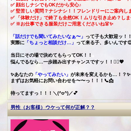
✅ 顔出しナシでもOKだから安心♪
✅ 堅苦しい質問？ナシナシ！！フレンドリーにご案内しま
✅ 「体験だけ」で終了も全然OK！ムリな引き止め？しません
✅ ※お仕事できる服装だけご用意くださいね👗✨
「話だけでも聞いてみたいなぁ〜」
って子も大歓迎ッ！
実際に
「ちょっと相談だけ…」
って来る子、多いんです😌
当日にその場で決めてもらってOK！！
悩んでるなら…一歩踏み出すチャンスですッ！！🚶‍♀️💖
✨あなたの
「やってみたい」
が未来を変えるかも…！？✨
まずはお気軽にお問い合わせを〜〜っ！！！📞📩
待ってますっ！！！＼(^o^)／💕
男性（お客様）ウケって何が正解？？