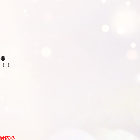
😆
！！！
対応💨