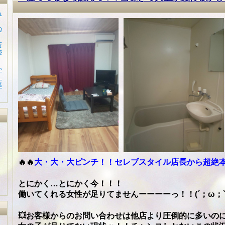
る
の
店

か
！
率
🔥🔥
大・大・大ピンチ！！セレブスタイル店長から超絶
とにかく…とにかく今！！！
働いてくれる女性が足りてませんーーーーっ！！(´；ω；`)
💥お客様からのお問い合わせは他店より圧倒的に多いの