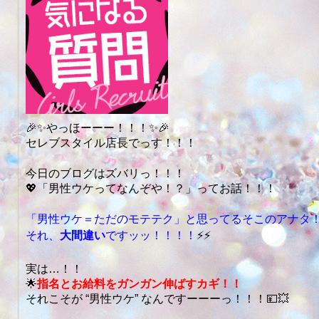
🎉✨やっほーーー！！！✨🎉
セレブスタイル店長でっす！！！
今日のブログはズバリっ！！！
💖「男性ウケってなんぞや！？」ってお話！！！
「男性ウケ＝ただのモテテク」と思ってるそこのアナタ
それ、
大間違い
ですッッ！！！！
⚡⚡
実は…！！
🌟
指名とお給料をガンガン伸ばすカギ！！
それこそが “男性ウケ” なんですーーーっ！！！💴💥