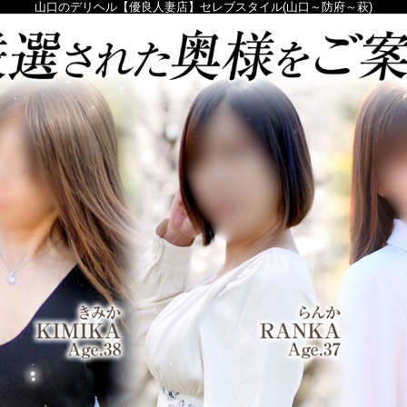
山口のデリヘル【優良人妻店】セレブスタイル(山口～防府～萩)