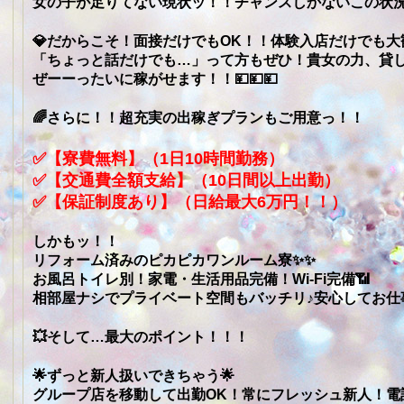
女の子が足りてない現状ッ！！チャンスしかないこの状
💎だからこそ！面接だけでもOK！！体験入店だけでも大
「ちょっと話だけでも…」って方もぜひ！貴女の力、貸し
ぜーーったいに稼がせます！！💴💴💴
🌈さらに！！超充実の出稼ぎプランもご用意っ！！
✅【寮費無料】（1日10時間勤務）
✅【交通費全額支給】（10日間以上出勤）
✅【保証制度あり】（日給最大6万円！！）
しかもッ！！
リフォーム済みのピカピカワンルーム寮✨✨
お風呂トイレ別！家電・生活用品完備！Wi-Fi完備📶
相部屋ナシでプライベート空間もバッチリ♪安心してお仕
💥そして…最大のポイント！！！
🌟ずっと新人扱いできちゃう🌟
グループ店を移動して出勤OK！常にフレッシュ新人！電話が