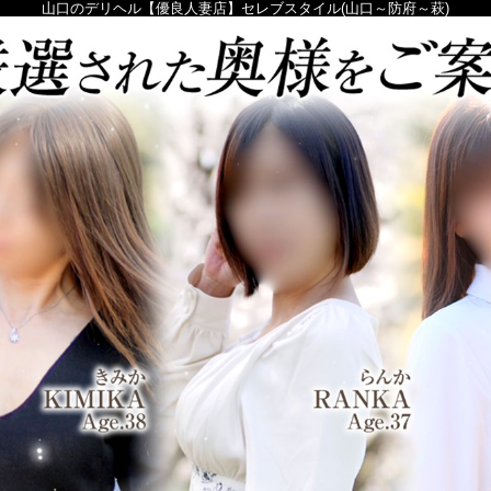
山口のデリヘル【優良人妻店】セレブスタイル(山口～防府～萩)