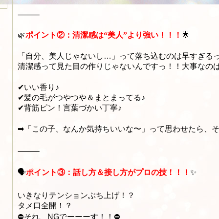
⸻
🌿
ポイント②：清潔感は“美人”より強い！！！
🌟
「自分、美人じゃないし…」って落ち込むのは早すぎる
清潔感って見た目の作りじゃないんですっ！！大事なの
✔いい香り♪
✔髪の毛がつやつや＆まとまってる♪
✔背筋ピン！言葉づかい丁寧♪
➡「この子、なんか気持ちいいな〜」って思わせたら、そ
⸻
🗣️
ポイント③：話し方＆接し方がプロの技！！！
✨
いきなりテンションぶち上げ！？
タメ口全開！？
⛔それ、NGでーーーす！！⛔