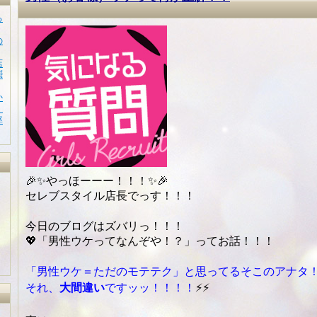
る
の
店

か
！
率
🎉✨やっほーーー！！！✨🎉
セレブスタイル店長でっす！！！
今日のブログはズバリっ！！！
💖「男性ウケってなんぞや！？」ってお話！！！
「男性ウケ＝ただのモテテク」と思ってるそこのアナタ
それ、
大間違い
ですッッ！！！！
⚡⚡