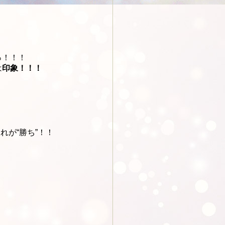
っ！！！
は
印象！！！
れが“勝ち”！！