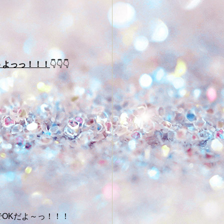
うよっっ！！！
👇👇👇
でOKだよ～っ！！！