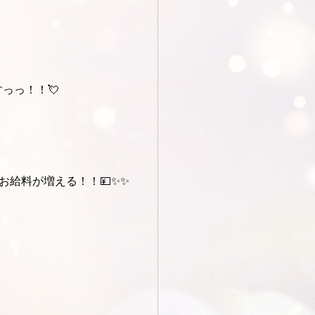
っっ！！💘
お給料が増える！！💴✨✨
？