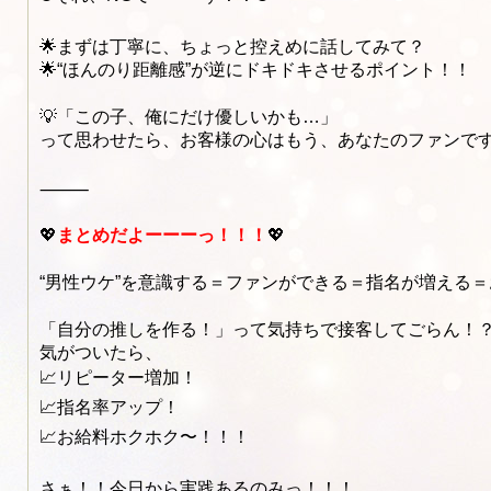
🌟まずは丁寧に、ちょっと控えめに話してみて？
🌟“ほんのり距離感”が逆にドキドキさせるポイント！！
💡「この子、俺にだけ優しいかも…」
って思わせたら、お客様の心はもう、あなたのファンです
⸻
💖
まとめだよーーーっ！！！
💖
“男性ウケ”を意識する＝ファンができる＝指名が増える＝
「自分の推しを作る！」って気持ちで接客してごらん！
気がついたら、
📈リピーター増加！
📈指名率アップ！
📈お給料ホクホク〜！！！
さぁ！！今日から実践あるのみっ！！！