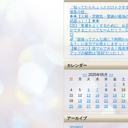
「知ってたらちょっとだけトクす
接客小技」
🌟🌟【人柄・雰囲気・愛嬌が最強
武器っ！！】🌟🌟
💥💥「客層をよくするために、お
ができることってな〜んだ！？」
💥
🌈『面接ってどんな感じ？時間か
る？』に全力でお答えしますっ！
【稼ぐコツ】誰でもできる！指名
アップの秘密は“笑顔”だった！！
カレンダー
<<
2025年05月
>>
日
月
火
水
木
金
土
1
2
3
4
5
6
7
8
9
10
11
12
13
14
15
16
17
18
19
20
21
22
23
24
25
26
27
28
29
30
31
アーカイブ
2019/03