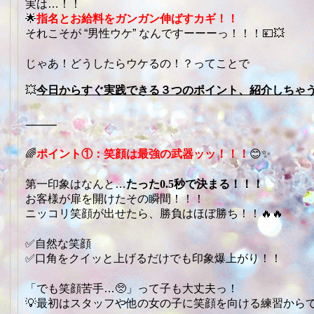
実は…！！
🌟
指名とお給料をガンガン伸ばすカギ！！
それこそが “男性ウケ” なんですーーーっ！！！💴💥
じゃあ！どうしたらウケるの！？ってことで
💥
今日からすぐ実践できる３つのポイント、紹介しちゃ
⸻
🌈
ポイント①：笑顔は最強の武器ッッ！！！
😊✨
第一印象はなんと…
たった0.5秒で決まる！！！
お客様が扉を開けたその瞬間！！！
ニッコリ笑顔が出せたら、勝負はほぼ勝ち！！🔥🔥
✅自然な笑顔
✅口角をクイッと上げるだけでも印象爆上がり！！
「でも笑顔苦手…🥺」って子も大丈夫っ！
💡最初はスタッフや他の女の子に笑顔を向ける練習から