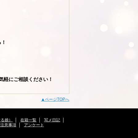
る！
気軽にご相談ください！
ページTOPへ
ける娘）
在籍一覧
写メ日記
注意事項
アンケート