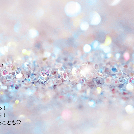
♪
心！
る！
ることも♡