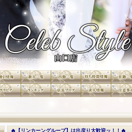
🔥【リンカーングループ】は出戻り大歓迎ッ！！🔥