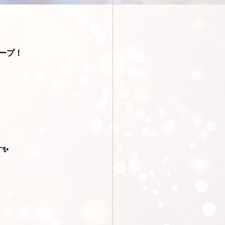
ープ！
す✨