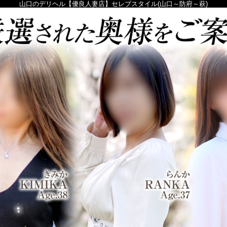
山口のデリヘル【優良人妻店】セレブスタイル(山口～防府～萩)