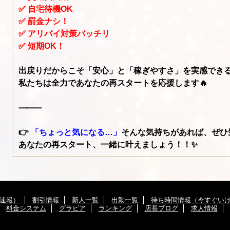
✅ 自宅待機OK
✅ 罰金ナシ！
✅ アリバイ対策バッチリ
✅ 短期OK！
出戻りだからこそ「安心」と「稼ぎやすさ」を実感でき
私たちは全力であなたの再スタートを応援します🔥
⸻
👉
「ちょっと気になる…」
そんな気持ちがあれば、ぜひ
あなたの再スタート、一緒に叶えましょう！！✨
速報）
割引情報
新人一覧
出勤一覧
待ち時間情報（今すぐい
料金システム
グラビア
ランキング
店長ブログ
求人情報