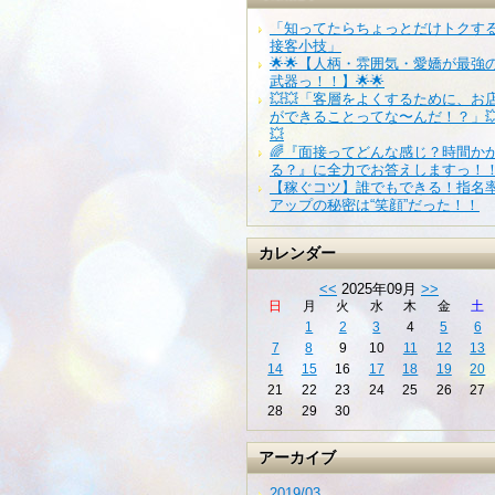
「知ってたらちょっとだけトクす
接客小技」
🌟🌟【人柄・雰囲気・愛嬌が最強
武器っ！！】🌟🌟
💥💥「客層をよくするために、お
ができることってな〜んだ！？」
💥
🌈『面接ってどんな感じ？時間か
る？』に全力でお答えしますっ！
【稼ぐコツ】誰でもできる！指名
アップの秘密は“笑顔”だった！！
カレンダー
<<
2025年09月
>>
日
月
火
水
木
金
土
1
2
3
4
5
6
7
8
9
10
11
12
13
14
15
16
17
18
19
20
21
22
23
24
25
26
27
28
29
30
アーカイブ
2019/03