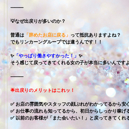
⸻
💡なぜ出戻りが多いのか？
普通は
「辞めたお店に戻る」
って抵抗ありますよね？
でもリンカーングループでは違うんです！！
✨
「やっぱり働きやすかった！」
✨
そう感じて戻ってきてくれる女の子が本当に多いんですよ
⸻
🌟出戻りのメリットはこれッ！
✅ お店の雰囲気やスタッフの顔ぶれがわかってるから安
✅ お仕事の流れも知ってるから、初日からしっかり稼げ
✅ 以前のお客様が「また会いたい！」と戻ってきてくれ