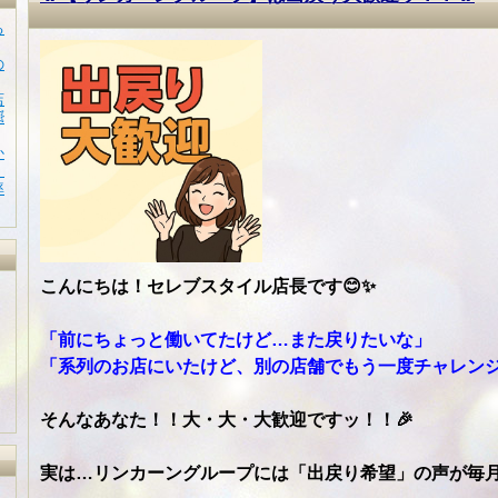
る
の
店

か
！
率
こんにちは！セレブスタイル店長です😊✨
「前にちょっと働いてたけど…また戻りたいな」
「系列のお店にいたけど、別の店舗でもう一度チャレン
そんなあなた！！大・大・大歓迎ですッ！！🎉
実は…リンカーングループには「出戻り希望」の声が毎